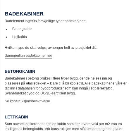
BADEKABINER
Badelement lager to forskjellige typer badekabiner:
Betongkabin
Lettkabin
Hvilken type du skal velge, avhenger helt av prosjektet ditt.
Sammenlign badekabiner her
BETONGKABIN
Badekabiner i betong brukes i flere typer bygg, der de heises inn og
plasseres på etasjedekket – klare til å bli koblet til. Alle badekabinene våre er
tatt inn i databasen for byggprodukter som kan inngå i et bærekraftig,
Svanemerket bygg og
DGNB-sertifisert bygg
.
Se konstruksjonsbeskrivelse
LETTKABIN
Som navnet indikerer er dette en kabin som har lavere vekt per m2 enn en
tradisjonell betongkabin. Vår konstruksjon med stålstendere og hele plater