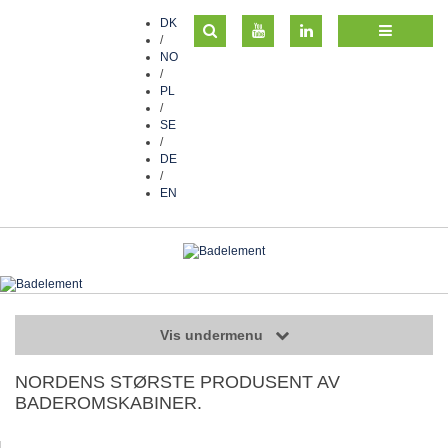
DK
/
NO
/
PL
/
SE
/
DE
/
EN
Vis undermenu
NORDENS STØRSTE PRODUSENT AV
BADEROMSKABINER.