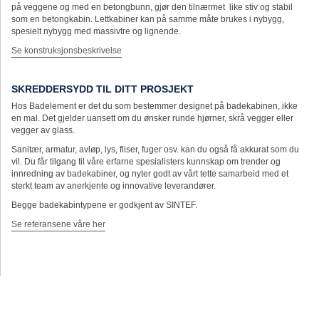
på veggene og med en betongbunn, gjør den tilnærmet like stiv og stabil
som en betongkabin. Lettkabiner kan på samme måte brukes i nybygg,
spesielt nybygg med massivtre og lignende.
Se konstruksjonsbeskrivelse
SKREDDERSYDD TIL DITT PROSJEKT
Hos Badelement er det du som bestemmer designet på badekabinen, ikke
en mal. Det gjelder uansett om du ønsker runde hjørner, skrå vegger eller
vegger av glass.
Sanitær, armatur, avløp, lys, fliser, fuger osv. kan du også få akkurat som du
vil. Du får tilgang til våre erfarne spesialisters kunnskap om trender og
innredning av badekabiner, og nyter godt av vårt tette samarbeid med et
sterkt team av anerkjente og innovative leverandører.
Begge badekabintypene er godkjent av SINTEF.
Se referansene våre her