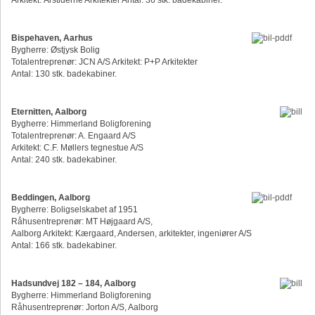
Arkitekt: Årstiderne Arkitekter Antal: 36 stk. badekabiner.
Bispehaven, Aarhus
Bygherre: Østjysk Bolig
Totalentreprenør: JCN A/S Arkitekt: P+P Arkitekter
Antal: 130 stk. badekabiner.
Eternitten, Aalborg
Bygherre: Himmerland Boligforening
Totalentreprenør: A. Engaard A/S
Arkitekt: C.F. Møllers tegnestue A/S
Antal: 240 stk. badekabiner.
Beddingen, Aalborg
Bygherre: Boligselskabet af 1951
Råhusentreprenør: MT Højgaard A/S,
Aalborg Arkitekt: Kærgaard, Andersen, arkitekter, ingeniører A/S
Antal: 166 stk. badekabiner.
Hadsundvej 182 – 184, Aalborg
Bygherre: Himmerland Boligforening
Råhusentreprenør: Jorton A/S, Aalborg