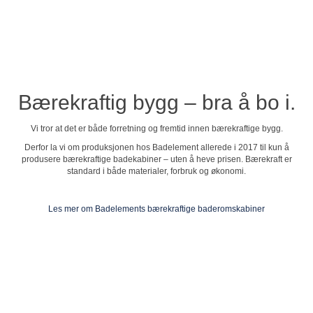
Se profilvideo
Bærekraftig bygg – bra å bo i.
Vi tror at det er både forretning og fremtid innen bærekraftige bygg.
Derfor la vi om produksjonen hos Badelement allerede i 2017 til kun å
produsere bærekraftige badekabiner – uten å heve prisen. Bærekraft er
standard i både materialer, forbruk og økonomi.
Les mer om Badelements bærekraftige baderomskabiner
Badelement Norge AS
Bergemoveien 40
4886 Grimstad
+47 479 90 300
salg@badelement.no