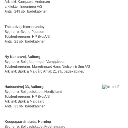
Arkitekt: Kærgaard, Andersen
arkitekter, Ingeniører A/S
Antal: 249 stk. badekabiner.
T
histedvej, Nørresundby
Bygherre: Svend Poulsen
Totalentreprenør: HP Byg A/S
Antal: 21 stk. badekabiner.
Ny Kastetvej, Aalborg
Bygherre: Boligforeningen Vanggården
Totalentreprenør: Murerfirmaet Hans Nielsen & Søn A/S
Arkitekt: Bjørk & Maigård Antal: 21 stk. badekabiner.
Hadsundvej 33, Aalborg
Bygherre: Boligselskabet Nordjylland
Totalentreprenør: HP Byg A/S
Arkitekt: Bjørk & Maigaard
Antal: 33 stk. badekabiner.
Kougsgaards plads, Herning
Bygherre: Boligselskabet Fruehøjgaard