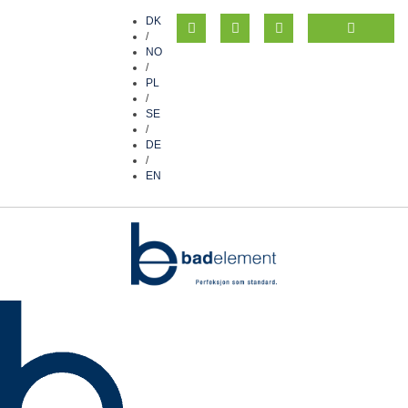
DK
/
NO
/
PL
/
SE
/
DE
/
EN