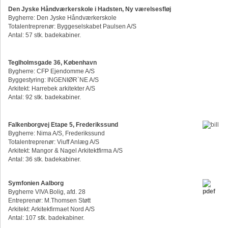
Den Jyske Håndværkerskole i Hadsten, Ny værelsesfløj
Bygherre: Den Jyske Håndværkerskole
Totalentreprenør: Byggeselskabet Paulsen A/S
Antal: 57 stk. badekabiner.
Teglholmsgade 36, København
Bygherre: CFP Ejendomme A/S
Byggestyring: INGENIØR`NE A/S
Arkitekt: Harrebek arkitekter A/S
Antal: 92 stk. badekabiner.
Falkenborgvej Etape 5, Frederikssund
Bygherre: Nima A/S, Frederikssund
Totalentreprenør: Viuff Anlæg A/S
Arkitekt: Mangor & Nagel Arkitektfirma A/S
Antal: 36 stk. badekabiner.
Symfonien Aalborg
Bygherre VIVA Bolig, afd. 28
Entreprenør: M.Thomsen Støtt
Arkitekt: Arkitekfirmaet Nord A/S
Antal: 107 stk. badekabiner.