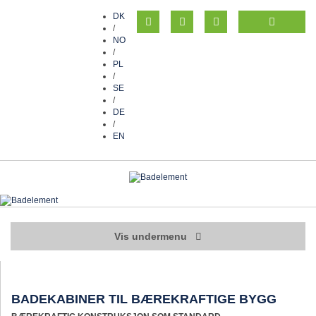
DK
/
NO
/
PL
/
SE
/
DE
/
EN
Vis undermenu
BADEKABINER TIL BÆREKRAFTIGE BYGG