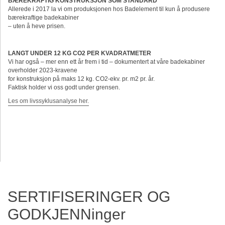
BÆREKRAFTIG KONSTRUKSJON SOM STANDARD
Allerede i 2017 la vi om produksjonen hos Badelement til kun å produsere
bærekraftige badekabiner
– uten å heve prisen.
LANGT UNDER 12 KG CO2 PER KVADRATMETER
Vi har også – mer enn ett år frem i tid – dokumentert at våre badekabiner
overholder 2023-kravene
for konstruksjon på maks 12 kg. CO2-ekv. pr. m2 pr. år.
Faktisk holder vi oss godt under grensen.
Les om livssyklusanalyse her.
SERTIFISERINGER OG
GODKJENNinger