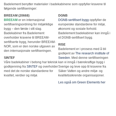
Badelement benytter materialer i badekabinene som oppfyller kravene til
følgende sertifiseringer:
BREEAM (20668)
DGNB
BREEAM
er en internasjonal
DGNB-sertifisert bygg
oppfyller de
sertifiseringsordning for miljøriktige
europeiske standardene for miljø,
bygg – den første i sitt slag.
økonomi og sosiale forhold.
Badekabiner fra Badelement
Badelement badekabiner kan inngå i
overholder kravene til BREEAM-
et DGNB-sertifisert bygg.
sertifiserte bygg, herunder BREEAM-
RISE
NOR, som er den norske utgaven av
Badelement er i prosess med å bli
den internasjonale sertifiseringen.
godkjent av
The research institute of
SINTEF
Sweden
. Med denne sertifiseringen
Våre badekabiner i betong har teknisk
kan vi inngå i bærekraftige bygg i
godkjenning fra
SINTEF
og overholder
Sverige og leve opp til kravene fra
med det de norske standardene for
Säker Vatten og andre miljø- og
kvalitet, verdier og miljø.
kvalitetssikrende organisasjoner.
Les også om Green Elements her
Badelement Norge AS
Bergemoveien 40
4886 Grimstad
+47 479 90 300