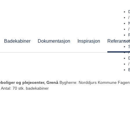
/
/
Badekabiner
Dokumentasjon
Inspirasjon
Referanse
/
/
/
boliger og plejecenter, Grenå
Bygherre: Norddjurs Kommune Fagentre
 Antal: 70 stk. badekabiner