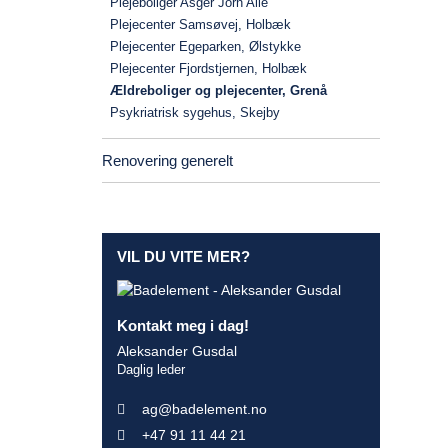
Plejeboliger Asger Jorn Alle
Plejecenter Samsøvej, Holbæk
Plejecenter Egeparken, Ølstykke
Plejecenter Fjordstjernen, Holbæk
Ældreboliger og plejecenter, Grenå
Psykriatrisk sygehus, Skejby
Renovering generelt
VIL DU VITE MER?
Kontakt meg i dag!
Aleksander Gusdal
Daglig leder
ag@badelement.no
+47 91 11 44 21