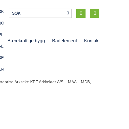
DK
NO
PL
r
Bærekraftige bygg
Badelement
Kontakt
SE
DE
EN
prise Arkitekt: KPF Arkitekter A/S – MAA – MDB,