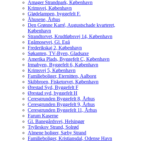
Amager Strandpark, København
Krimsvej, København
Glødelampen, byggefelt F.
Åhusene, Århus
Den Grønne Karré, Augustschade kvarteret,
København
Strandtorvet, Krudtløbsvej 14, København
Egåmosevej, Gl. Egå
Frederikskaj 2, København
Søkanten, TV-Byen, Gladsaxe
Amerika Plads, Byggefelt C, København
Irmabyen, Byggefelt 6, København
Krimsvej 5, København
Familieboliger, Eternitten, Aalborg
Skibbroen, Fisketorvet, København
Ørestad Syd, Byggefelt F
Ørestad syd, byggefelt H
Ceresgrunden Byggefelt 8, Århus
Ceresgrunden Byggefelt 9, Århus
Ceresgrunden Byggefelt 11, Århus
Farum Kaserne
Gl. Banegårdsvej, Helsingør
Trylleskov Strand, Solrød
Almene boliger, Sæby Strand
Familieboliger, Kristiansdal, Odense Havn