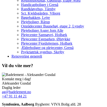
Regionshospital, Gødstrup, Etape Nord
Handicapboliger i Grenå
Randkløvehus, Tårnby
Sct. Kjeldsgården, Viborg
Bøgebakken, Lejre
Plejeboliger, Rårup
Områdecenter Baunehøj, etape 2, Lyngby
Plejeboliger Asger Jorn Alle
Plejecenter Samsøvej, Holbæk
Plejecenter Egeparken, Ølstykke
Plejecenter Fjordstjernen, Holbæk
Ældreboliger og plejecenter, Grenå
Psykriatrisk sygehus, Skejby
Renovering generelt
Vil du vite mer?
Kontakt meg i dag!
Aleksander Gusdal
Daglig leder
ag@badelement.no
+47 91 11 44 21
Symfonien, Aalborg
Bygherre: VIVA Bolig afd. 28