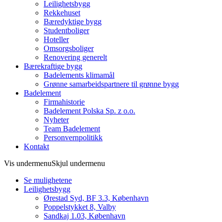
Leilighetsbygg
Rekkehuset
Bæredyktige bygg
Studentboliger
Hoteller
Omsorgsboliger
Renovering generelt
Bærekraftige bygg
Badelements klimamål
Grønne samarbeidspartnere til grønne bygg
Badelement
Firmahistorie
Badelement Polska Sp. z o.o.
Nyheter
Team Badelement
Personvernpolitikk
Kontakt
Vis undermenu
Skjul undermenu
Se mulighetene
Leilighetsbygg
Ørestad Syd, BF 3.3, København
Poppelstykket 8, Valby
Sandkaj 1.03, København