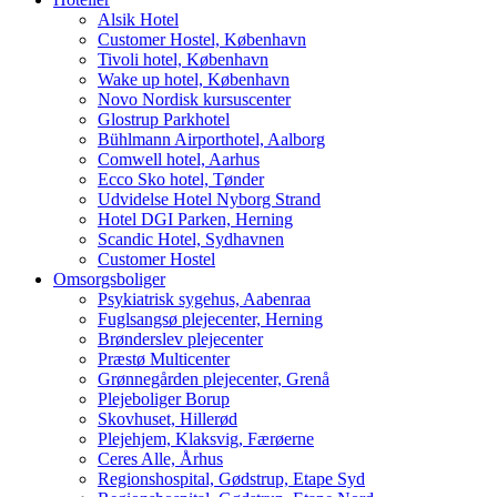
Alsik Hotel
Customer Hostel, København
Tivoli hotel, København
Wake up hotel, København
Novo Nordisk kursuscenter
Glostrup Parkhotel
Bühlmann Airporthotel, Aalborg
Comwell hotel, Aarhus
Ecco Sko hotel, Tønder
Udvidelse Hotel Nyborg Strand
Hotel DGI Parken, Herning
Scandic Hotel, Sydhavnen
Customer Hostel
Omsorgsboliger
Psykiatrisk sygehus, Aabenraa
Fuglsangsø plejecenter, Herning
Brønderslev plejecenter
Præstø Multicenter
Grønnegården plejecenter, Grenå
Plejeboliger Borup
Skovhuset, Hillerød
Plejehjem, Klaksvig, Færøerne
Ceres Alle, Århus
Regionshospital, Gødstrup, Etape Syd