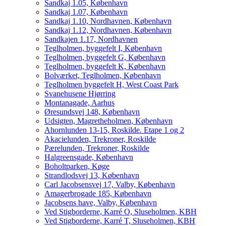
Sandkaj 1.05, København
Sandkaj 1.07, København
Sandkaj 1.10, Nordhavnen, København
Sandkaj 1.12, Nordhavnen, København
Sandkajen 1.17, Nordhavnen
Teglholmen, byggefelt I, København
Teglholmen, byggefelt G, København
Teglholmen, byggefelt K, København
Bolværket, Teglholmen, København
Teglholmen byggefelt H, West Coast Park
Svanehusene Hjørring
Montanagade, Aarhus
Øresundsvej 148, København
Udsigten, Magretheholmen, København
Ahornlunden 13-15, Roskilde. Etape 1 og 2
Akacielunden, Trekroner, Roskilde
Pærelunden, Trekroner, Roskilde
Halgreensgade, København
Boholtparken, Køge
Strandlodsvej 13, København
Carl Jacobsensvej 17, Valby, København
Amagerbrogade 185, København
Jacobsens have, Valby, København
Ved Stigborderne, Karré O, Sluseholmen, KBH
Ved Stigborderne, Karré T, Sluseholmen, KBH