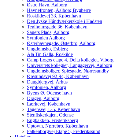
Østre Havn, Aalborg
Havnefronten, Aalborg Bygherre
Roskildevej 33, København
Den Jyske Håndværkerskole i Hadsten
Teglholmsgade 36, København
Sauers Plads, Aalborg
Symfonien Aalborg
Østerhavnegade, Østerbro, Aalborg
Ungdomsbo, Esbjerg
Ala Tin Galla, Roskilde
Camp Logos etape 4, Delta kollegiet, Viborg
Universitets kollegiet, Langagervej, Aalborg
Ungdomsboliger, Spiesgade, Nørresundby
Øresundsvej 92-94, København
Daugbjergvej, Århus
Symfonien, Aalborg
Byens Ø, Odense havn
Dragen, Aalborg
Lærkevej, København
Tagensvej 135, København
Stenfiskerkajen, Odense
Engbakken, Frederiksberg
Uptown, Nørrebro, København
Falkenborgvej Etape 5, Frederikssund
Hoteller