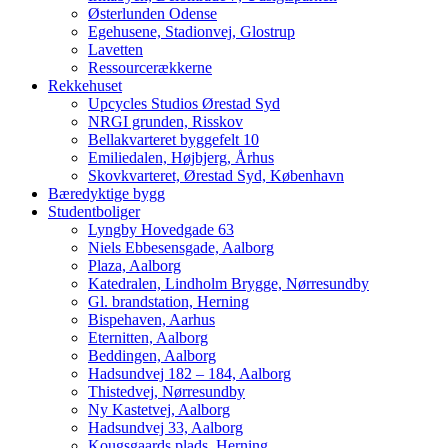
Østerlunden Odense
Egehusene, Stadionvej, Glostrup
Lavetten
Ressourcerækkerne
Rekkehuset
Upcycles Studios Ørestad Syd
NRGI grunden, Risskov
Bellakvarteret byggefelt 10
Emiliedalen, Højbjerg, Århus
Skovkvarteret, Ørestad Syd, København
Bæredyktige bygg
Studentboliger
Lyngby Hovedgade 63
Niels Ebbesensgade, Aalborg
Plaza, Aalborg
Katedralen, Lindholm Brygge, Nørresundby
Gl. brandstation, Herning
Bispehaven, Aarhus
Eternitten, Aalborg
Beddingen, Aalborg
Hadsundvej 182 – 184, Aalborg
Thistedvej, Nørresundby
Ny Kastetvej, Aalborg
Hadsundvej 33, Aalborg
Kougsgaards plads, Herning