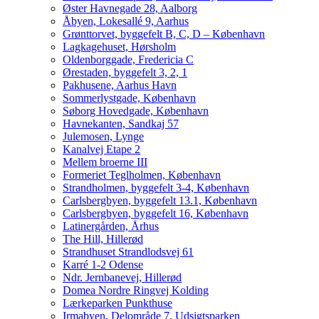
Øster Havnegade 28, Aalborg
Åbyen, Lokesallé 9, Aarhus
Grønttorvet, byggefelt B, C, D – København
Lagkagehuset, Hørsholm
Oldenborggade, Fredericia C
Ørestaden, byggefelt 3, 2, 1
Pakhusene, Aarhus Havn
Sommerlystgade, København
Søborg Hovedgade, København
Havnekanten, Sandkaj 57
Julemosen, Lynge
Kanalvej Etape 2
Mellem broerne III
Formeriet Teglholmen, København
Strandholmen, byggefelt 3-4, København
Carlsbergbyen, byggefelt 13.1, København
Carlsbergbyen, byggefelt 16, København
Latinergården, Århus
The Hill, Hillerød
Strandhuset Strandlodsvej 61
Karré 1-2 Odense
Ndr. Jernbanevej, Hillerød
Domea Nordre Ringvej Kolding
Lærkeparken Punkthuse
Irmabyen, Delområde 7, Udsigtsparken