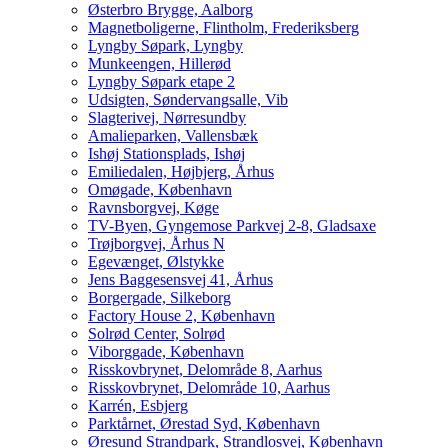
Østerbro Brygge, Aalborg
Magnetboligerne, Flintholm, Frederiksberg
Lyngby Søpark, Lyngby
Munkeengen, Hillerød
Lyngby Søpark etape 2
Udsigten, Søndervangsalle, Vib
Slagterivej, Nørresundby
Amalieparken, Vallensbæk
Ishøj Stationsplads, Ishøj
Emiliedalen, Højbjerg, Århus
Omøgade, København
Ravnsborgvej, Køge
TV-Byen, Gyngemose Parkvej 2-8, Gladsaxe
Trøjborgvej, Århus N
Egevænget, Ølstykke
Jens Baggesensvej 41, Århus
Borgergade, Silkeborg
Factory House 2, København
Solrød Center, Solrød
Viborggade, København
Risskovbrynet, Delområde 8, Aarhus
Risskovbrynet, Delområde 10, Aarhus
Karrén, Esbjerg
Parktårnet, Ørestad Syd, København
Øresund Strandpark, Strandlosvej, København