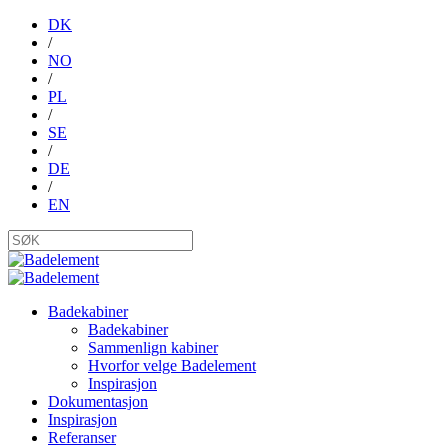
DK
/
NO
/
PL
/
SE
/
DE
/
EN
Badekabiner
Badekabiner
Sammenlign kabiner
Hvorfor velge Badelement
Inspirasjon
Dokumentasjon
Inspirasjon
Referanser