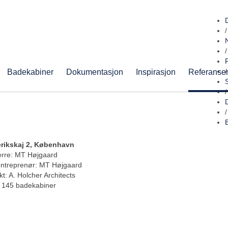
/
/
Badekabiner
Dokumentasjon
Inspirasjon
Referanse
/
/
/
rikskaj 2, København
rre: MT Højgaard
entreprenør: MT Højgaard
kt: A. Holcher Architects
: 145 badekabiner