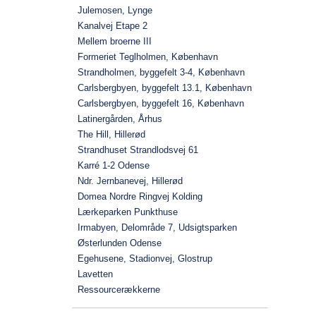
Julemosen, Lynge
Kanalvej Etape 2
Mellem broerne III
Formeriet Teglholmen, København
Strandholmen, byggefelt 3-4, København
Carlsbergbyen, byggefelt 13.1, København
Carlsbergbyen, byggefelt 16, København
Latinergården, Århus
The Hill, Hillerød
Strandhuset Strandlodsvej 61
Karré 1-2 Odense
Ndr. Jernbanevej, Hillerød
Domea Nordre Ringvej Kolding
Lærkeparken Punkthuse
Irmabyen, Delområde 7, Udsigtsparken
Østerlunden Odense
Egehusene, Stadionvej, Glostrup
Lavetten
Ressourcerækkerne