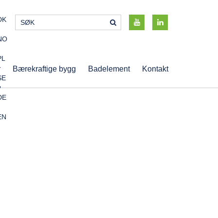
DK
NO
PL
r
Bærekraftige bygg
Badelement
Kontakt
SE
DE
EN