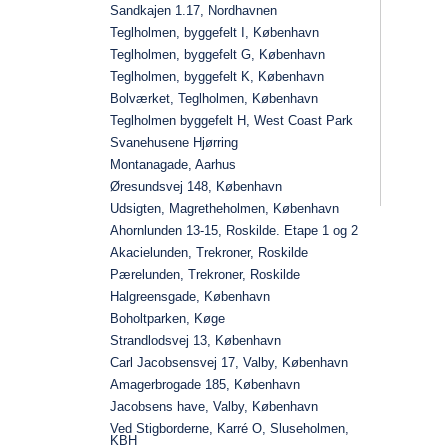
Sandkajen 1.17, Nordhavnen
Teglholmen, byggefelt I, København
Teglholmen, byggefelt G, København
Teglholmen, byggefelt K, København
Bolværket, Teglholmen, København
Teglholmen byggefelt H, West Coast Park
Svanehusene Hjørring
Montanagade, Aarhus
Øresundsvej 148, København
Udsigten, Magretheholmen, København
Ahornlunden 13-15, Roskilde. Etape 1 og 2
Akacielunden, Trekroner, Roskilde
Pærelunden, Trekroner, Roskilde
Halgreensgade, København
Boholtparken, Køge
Strandlodsvej 13, København
Carl Jacobsensvej 17, Valby, København
Amagerbrogade 185, København
Jacobsens have, Valby, København
Ved Stigborderne, Karré O, Sluseholmen,
KBH