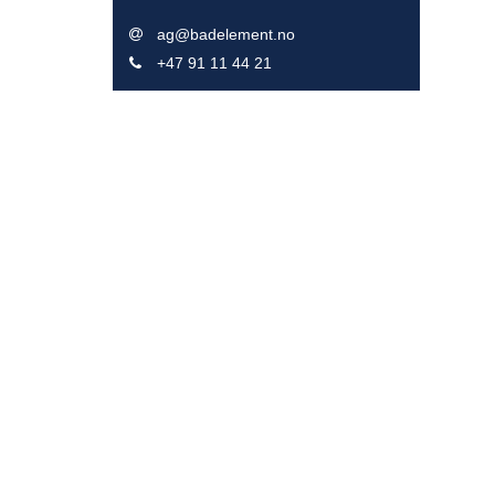
ag@badelement.no
+47 91 11 44 21