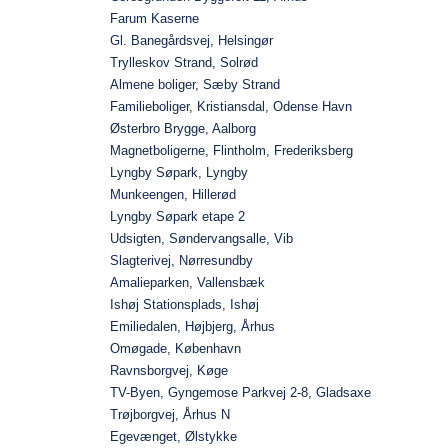
Farum Kaserne
Gl. Banegårdsvej, Helsingør
Trylleskov Strand, Solrød
Almene boliger, Sæby Strand
Familieboliger, Kristiansdal, Odense Havn
Østerbro Brygge, Aalborg
Magnetboligerne, Flintholm, Frederiksberg
Lyngby Søpark, Lyngby
Munkeengen, Hillerød
Lyngby Søpark etape 2
Udsigten, Søndervangsalle, Vib
Slagterivej, Nørresundby
Amalieparken, Vallensbæk
Ishøj Stationsplads, Ishøj
Emiliedalen, Højbjerg, Århus
Omøgade, København
Ravnsborgvej, Køge
TV-Byen, Gyngemose Parkvej 2-8, Gladsaxe
Trøjborgvej, Århus N
Egevænget, Ølstykke