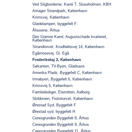
Ved Stigborderne, Karré T, Sluseholmen, KBH
Amager Strandpark, København
Krimsvej, København
Glødelampen, byggefelt F.
Åhusene, Århus
Den Grønne Karré, Augustschade kvarteret,
København
Strandtorvet, Krudtløbsvej 14, København
Egåmosevej, Gl. Egå
Frederikskaj 2, København
Søkanten, TV-Byen, Gladsaxe
Amerika Plads, Byggefelt C, København
Irmabyen, Byggefelt 6, København
Krimsvej 5, København
Familieboliger, Eternitten, Aalborg
Skibbroen, Fisketorvet, København
Ørestad Syd, Byggefelt F
Ørestad syd, byggefelt H
Ceresgrunden Byggefelt 8, Århus
Ceresgrunden Byggefelt 9, Århus
Ceresgrunden Byggefelt 11, Århus