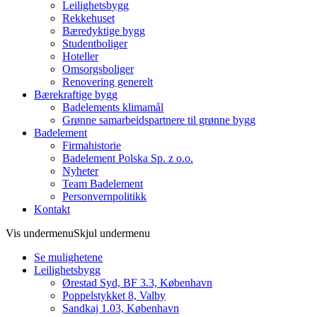
Leilighetsbygg
Rekkehuset
Bæredyktige bygg
Studentboliger
Hoteller
Omsorgsboliger
Renovering generelt
Bærekraftige bygg
Badelements klimamål
Grønne samarbeidspartnere til grønne bygg
Badelement
Firmahistorie
Badelement Polska Sp. z o.o.
Nyheter
Team Badelement
Personvernpolitikk
Kontakt
Vis undermenu
Skjul undermenu
Se mulighetene
Leilighetsbygg
Ørestad Syd, BF 3.3, København
Poppelstykket 8, Valby
Sandkaj 1.03, København