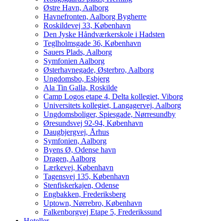
Østre Havn, Aalborg
Havnefronten, Aalborg Bygherre
Roskildevej 33, København
Den Jyske Håndværkerskole i Hadsten
Teglholmsgade 36, København
Sauers Plads, Aalborg
Symfonien Aalborg
Østerhavnegade, Østerbro, Aalborg
Ungdomsbo, Esbjerg
Ala Tin Galla, Roskilde
Camp Logos etape 4, Delta kollegiet, Viborg
Universitets kollegiet, Langagervej, Aalborg
Ungdomsboliger, Spiesgade, Nørresundby
Øresundsvej 92-94, København
Daugbjergvej, Århus
Symfonien, Aalborg
Byens Ø, Odense havn
Dragen, Aalborg
Lærkevej, København
Tagensvej 135, København
Stenfiskerkajen, Odense
Engbakken, Frederiksberg
Uptown, Nørrebro, København
Falkenborgvej Etape 5, Frederikssund
Hoteller