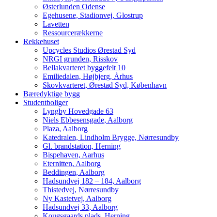
Østerlunden Odense
Egehusene, Stadionvej, Glostrup
Lavetten
Ressourcerækkerne
Rekkehuset
Upcycles Studios Ørestad Syd
NRGI grunden, Risskov
Bellakvarteret byggefelt 10
Emiliedalen, Højbjerg, Århus
Skovkvarteret, Ørestad Syd, København
Bæredyktige bygg
Studentboliger
Lyngby Hovedgade 63
Niels Ebbesensgade, Aalborg
Plaza, Aalborg
Katedralen, Lindholm Brygge, Nørresundby
Gl. brandstation, Herning
Bispehaven, Aarhus
Eternitten, Aalborg
Beddingen, Aalborg
Hadsundvej 182 – 184, Aalborg
Thistedvej, Nørresundby
Ny Kastetvej, Aalborg
Hadsundvej 33, Aalborg
Kougsgaards plads, Herning