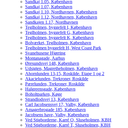
Sandkaj 1.05, København
Sandkaj 1.07, København
Sandkaj 1.10, Nordhavnen, København
Sandkaj 1.12, Nordhavnen, København
Sandkajen 1.17, Nordhavnen
Teglholmen, byggefelt I, København
Teglholmen, byggefelt G, København
Teglholmen, byggefelt K, København
Bolværket, Teglholmen, København
Teglholmen byggefelt H, West Coast Park
Svanehusene Hjørring
Montanagade, Aarhus
Øresundsvej 148, København
Udsigten, Magretheholmen, København
Ahornlunden 13-15, Roskilde. Etape 1 og 2
Akacielunden, Trekroner, Roskilde
Pærelunden, Trekroner, Roskilde
Halgreensgade, København
Boholtparken, Køge
Strandlodsvej 13, København
Carl Jacobsensvej 17, Valby, København
Amagerbrogade 185, København
Jacobsens have, Valby, København
Ved Stigborderne, Karré O, Sluseholmen, KBH
Ved Stigborderne, Karré T, Sluseholmen, KBH