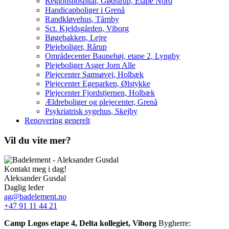
Regionshospital, Gødstrup, Etape Nord
Handicapboliger i Grenå
Randkløvehus, Tårnby
Sct. Kjeldsgården, Viborg
Bøgebakken, Lejre
Plejeboliger, Rårup
Områdecenter Baunehøj, etape 2, Lyngby
Plejeboliger Asger Jorn Alle
Plejecenter Samsøvej, Holbæk
Plejecenter Egeparken, Ølstykke
Plejecenter Fjordstjernen, Holbæk
Ældreboliger og plejecenter, Grenå
Psykriatrisk sygehus, Skejby
Renovering generelt
Vil du vite mer?
Kontakt meg i dag!
Aleksander Gusdal
Daglig leder
ag@badelement.no
+47 91 11 44 21
Camp Logos etape 4, Delta kollegiet, Viborg
Bygherre: