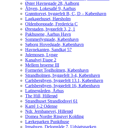
Øster Havnegade 28, Aalborg
Åbyen, Lokesallé 9, Aarhus
Grønttorvet, byggefelt B, C, D – København
Lagkagehuset, Hørsholm
Oldenborggade, Fredericia C
Ørestaden, byggefelt 3, 2, 1
Pakhusene, Aarhus Havn
Sommerlystgade, København
Søborg Hovedgade, København
Havnekanten, Sandkaj 57
Julemosen, Lynge
Kanalvej Etape 2
Mellem broerne III
Formeriet Teglholmen, København
Strandholmen, byggefelt 3-4, København
Carlsbergbyen, byggefelt 13.1, København
Carlsbergbyen, byggefelt 16, København
Latinergården, Århus
The Hill, Hillerød
Strandhuset Strandlodsvej 61
Karré 1-2 Odense
Ndr. Jernbanevej, Hillerød
Domea Nordre Ringvej Kolding
Lærkeparken Punkthuse
Irmabyen, Delområde 7, Udsigtsparken