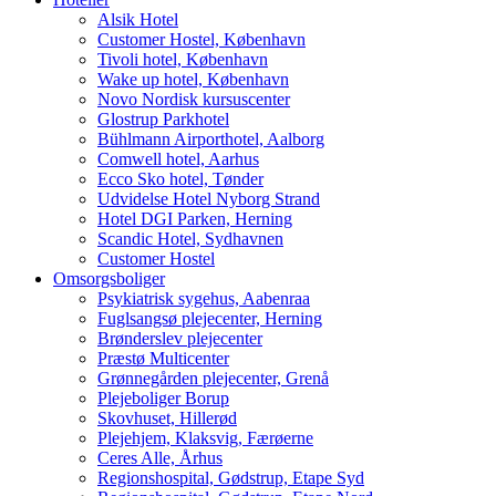
Alsik Hotel
Customer Hostel, København
Tivoli hotel, København
Wake up hotel, København
Novo Nordisk kursuscenter
Glostrup Parkhotel
Bühlmann Airporthotel, Aalborg
Comwell hotel, Aarhus
Ecco Sko hotel, Tønder
Udvidelse Hotel Nyborg Strand
Hotel DGI Parken, Herning
Scandic Hotel, Sydhavnen
Customer Hostel
Omsorgsboliger
Psykiatrisk sygehus, Aabenraa
Fuglsangsø plejecenter, Herning
Brønderslev plejecenter
Præstø Multicenter
Grønnegården plejecenter, Grenå
Plejeboliger Borup
Skovhuset, Hillerød
Plejehjem, Klaksvig, Færøerne
Ceres Alle, Århus
Regionshospital, Gødstrup, Etape Syd