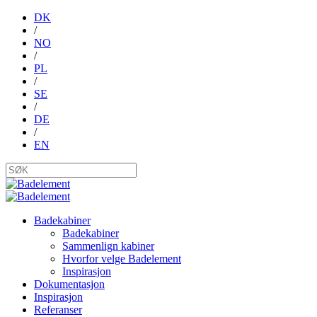
DK
/
NO
/
PL
/
SE
/
DE
/
EN
Badekabiner
Badekabiner
Sammenlign kabiner
Hvorfor velge Badelement
Inspirasjon
Dokumentasjon
Inspirasjon
Referanser