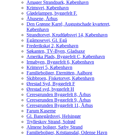
Amager Strandpark, København
Krimsvej, København
Glødelampen, byggefelt F.
Åhusene, Århus
Den Grønne Karré, Augustschade kvarteret,
København
Strandtorvet, Krudtløbsvej 14, København
Egåmosevej, Gl. Egå
Frederikskaj 2, København
Søkanten, TV-Byen, Gladsaxe
Amerika Plads, Byggefelt C, København
Irmabyen, Byggefelt 6, København
Krimsvej 5, København
Familieboliger, Eternitten, Aalborg
Skibbroen, Fisketorvet, København
Ørestad Syd, Byggefelt F
Ørestad syd, byggefelt H
Ceresgrunden Byggefelt 8, Århus
Ceresgrunden Byggefelt 9, Århus
Ceresgrunden Byggefelt 11, Århus
Farum Kaserne
Gl. Banegårdsvej, Helsingør
Trylleskov Strand, Solrød
Almene boliger, Sæby Strand
Familieboliger, Kristiansdal, Odense Havn