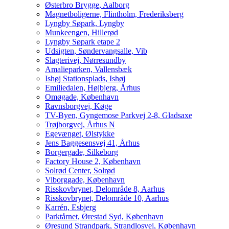
Østerbro Brygge, Aalborg
Magnetboligerne, Flintholm, Frederiksberg
Lyngby Søpark, Lyngby
Munkeengen, Hillerød
Lyngby Søpark etape 2
Udsigten, Søndervangsalle, Vib
Slagterivej, Nørresundby
Amalieparken, Vallensbæk
Ishøj Stationsplads, Ishøj
Emiliedalen, Højbjerg, Århus
Omøgade, København
Ravnsborgvej, Køge
TV-Byen, Gyngemose Parkvej 2-8, Gladsaxe
Trøjborgvej, Århus N
Egevænget, Ølstykke
Jens Baggesensvej 41, Århus
Borgergade, Silkeborg
Factory House 2, København
Solrød Center, Solrød
Viborggade, København
Risskovbrynet, Delområde 8, Aarhus
Risskovbrynet, Delområde 10, Aarhus
Karrén, Esbjerg
Parktårnet, Ørestad Syd, København
Øresund Strandpark, Strandlosvej, København