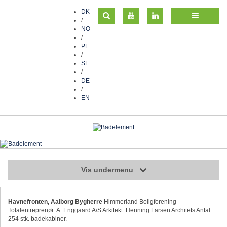
DK
/
NO
/
PL
/
SE
/
DE
/
EN
Vis undermenu
Havnefronten, Aalborg Bygherre
Himmerland Boligforening
Totalentreprenør: A. Enggaard A/S Arkitekt: Henning Larsen Architets Antal:
254 stk. badekabiner.